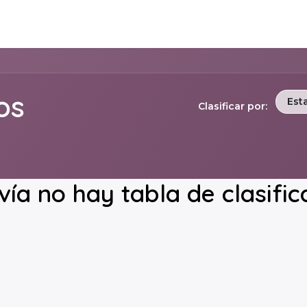
Soporte
Contáctenos
os
Est
Clasificar por:
ía no hay tabla de clasific