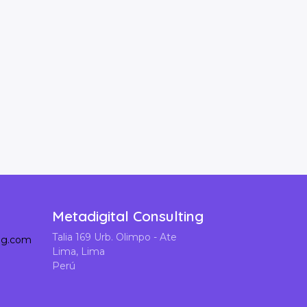
Metadigital Consulting
Talia 169 Urb. Olimpo - Ate
ing.com
Lima, Lima
Perú