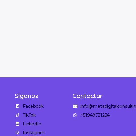
Síganos
Contactar
Facebook
info@metadigitalconsult
TikTok
+51949731254
LinkedIn
Instagram